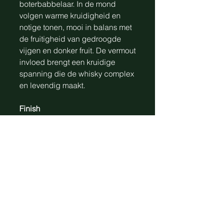
boterbabbelaar. In de mond
volgen warme kruidigheid en
notige tonen, mooi in balans met
de fruitigheid van gedroogde
vijgen en donker fruit. De vermout
invloed brengt een kruidige
spanning die de whisky complex
en levendig maakt.
Finish
De afdronk is lang en elegant:
sherryzoet en kruidig, met een
vleugje sinaasappel als
verrassend slotakkoord. Een
whisky die de brug slaat tussen
whisky en vermouth
, traditie en
experiment.
Single Malt Batch #2