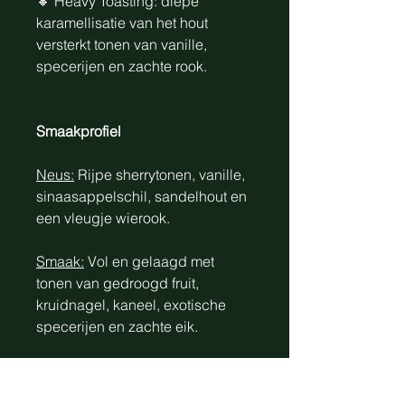
🔸 Heavy Toasting: diepe
karamellisatie van het hout
versterkt tonen van vanille,
specerijen en zachte rook.
Smaakprofiel
Neus:
Rijpe sherrytonen, vanille,
sinaasappelschil, sandelhout en
een vleugje wierook.
Smaak:
Vol en gelaagd met
tonen van gedroogd fruit,
kruidnagel, kaneel, exotische
specerijen en zachte eik.
Afdronk:
Lang, elegant en licht
romig met verfijnde tannines en