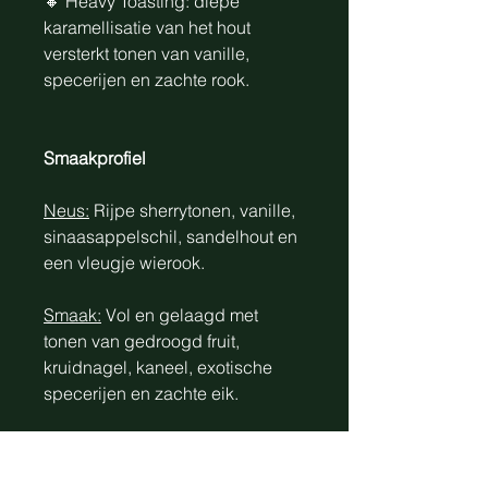
🔸 Heavy Toasting: diepe
karamellisatie van het hout
versterkt tonen van vanille,
specerijen en zachte rook.
Smaakprofiel
Neus:
Rijpe sherrytonen, vanille,
sinaasappelschil, sandelhout en
een vleugje wierook.
Smaak:
Vol en gelaagd met
tonen van gedroogd fruit,
kruidnagel, kaneel, exotische
specerijen en zachte eik.
Afdronk:
Lang, elegant en licht
romig met verfijnde tannines en